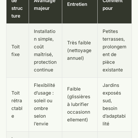
de
Avantage
Convient
Entretien
struc
majeur
pour
ture
Installatio
Petites
n simple,
terrasses,
Très faible
Toit
coût
prolongem
(nettoyage
fixe
maîtrisé,
ent de
annuel)
protection
pièce
continue
existante
Flexibilité
Jardins
Faible
Toit
d’usage :
exposés
(glissières
rétra
soleil ou
sud,
à lubrifier
ctabl
ombre
besoin
occasionn
e
selon
d’adaptabi
ellement)
l’envie
lité