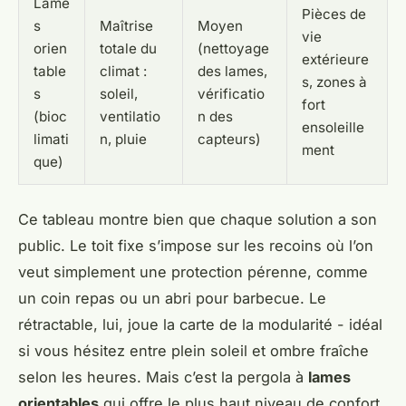
Lame
Pièces de
s
Maîtrise
Moyen
vie
orien
totale du
(nettoyage
extérieure
table
climat :
des lames,
s, zones à
s
soleil,
vérificatio
fort
(bioc
ventilatio
n des
ensoleille
limati
n, pluie
capteurs)
ment
que)
Ce tableau montre bien que chaque solution a son
public. Le toit fixe s’impose sur les recoins où l’on
veut simplement une protection pérenne, comme
un coin repas ou un abri pour barbecue. Le
rétractable, lui, joue la carte de la modularité - idéal
si vous hésitez entre plein soleil et ombre fraîche
selon les heures. Mais c’est la pergola à
lames
orientables
qui offre le plus haut niveau de confort.