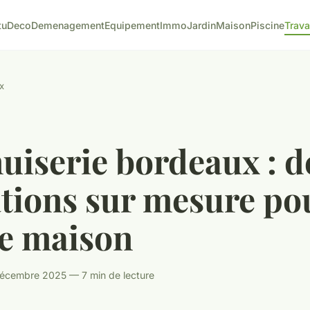
tu
Deco
Demenagement
Equipement
Immo
Jardin
Maison
Piscine
Trav
x
uiserie bordeaux : d
ations sur mesure po
re maison
écembre 2025 — 7 min de lecture