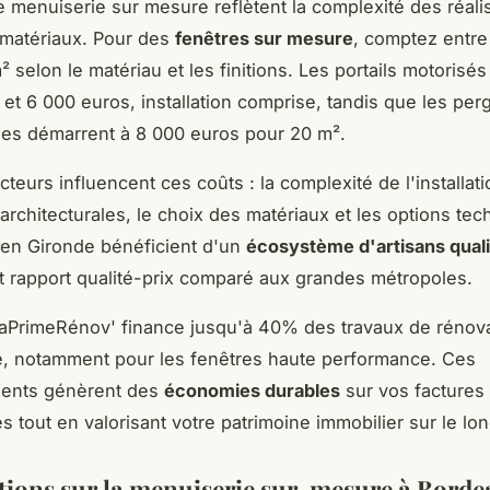
e menuiserie sur mesure reflètent la complexité des réalis
 matériaux. Pour des
fenêtres sur mesure
, comptez entre
 selon le matériau et les finitions. Les portails motorisés 
 et 6 000 euros, installation comprise, tandis que les per
ues démarrent à 8 000 euros pour 20 m².
cteurs influencent ces coûts : la complexité de l'installati
 architecturales, le choix des matériaux et les options tec
 en Gironde bénéficient d'un
écosystème d'artisans quali
t rapport qualité-prix comparé aux grandes métropoles.
aPrimeRénov' finance jusqu'à 40% des travaux de rénov
e, notamment pour les fenêtres haute performance. Ces
ments génèrent des
économies durables
sur vos factures
s tout en valorisant votre patrimoine immobilier sur le lo
tions sur la menuiserie sur-mesure à Bord