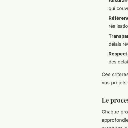
Assuran
qui couv
Référenc
réalisati
Transpar
délais ré
Respect
des délai
Ces critère
vos projets
Le proces
Chaque pro
approfondie