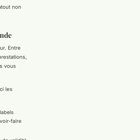
atout non
onde
ur. Entre
restations,
ls vous
ci les
 labels
voir-faire