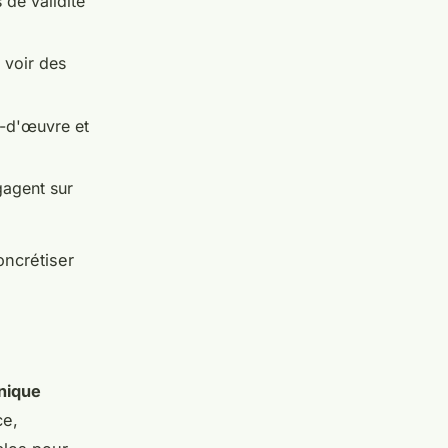
 de validité
 voir des
n-d'œuvre et
gagent sur
oncrétiser
hnique
ce,