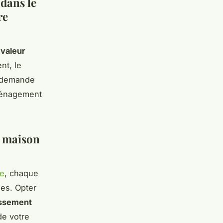
 dans le
re
a
valeur
nt, le
a demande
aménagement
e maison
de
, chaque
es. Opter
issement
de votre