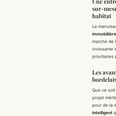
Une entr
sur-mesur
habitat
La menuiser
immobilièr
marché de l
croissante 
prioritaires
Les avan
bordelai
Que ce soi
projet méri
pour de la
intelligent
q