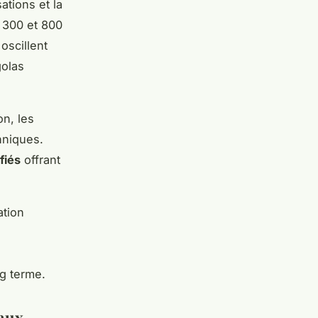
ations et la
 300 et 800
oscillent
golas
on, les
hniques.
fiés
offrant
ation
ng terme.
eaux