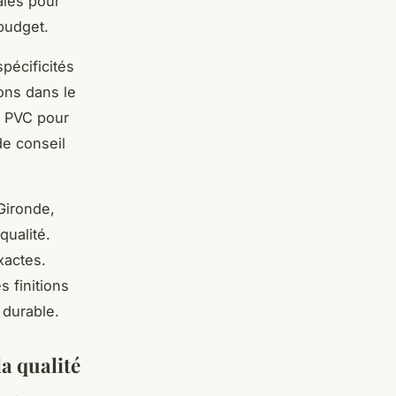
ales pour
budget.
pécificités
ons dans le
e PVC pour
de conseil
Gironde,
ualité.
xactes.
s finitions
 durable.
la qualité