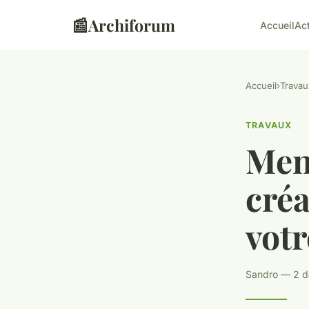
📰
Archiforum
Accueil
Ac
Accueil
›
Travau
TRAVAUX
Men
cré
vot
Sandro — 2 d