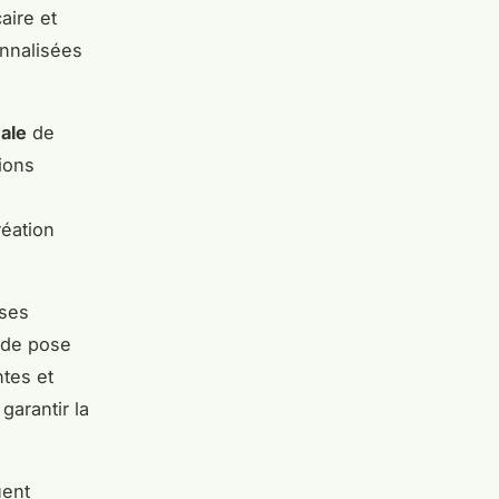
aire et
onnalisées
ale
de
ions
réation
 ses
 de pose
ntes et
garantir la
uent