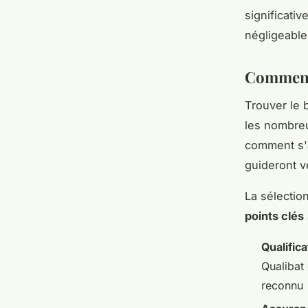
significativ
négligeable
Comment 
Trouver le 
les nombreu
comment s'a
guideront v
La sélection
points clés
Qualific
Qualibat 
reconnu