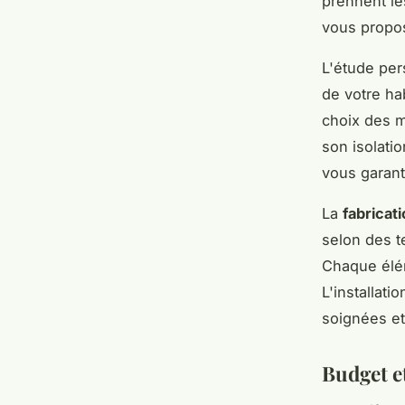
prennent le
vous propos
L'étude per
de votre ha
choix des m
son isolati
vous garant
La
fabricati
selon des t
Chaque élém
L'installati
soignées et
Budget et