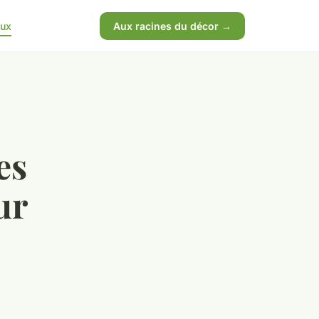
aux
Aux racines du décor →
es
ur